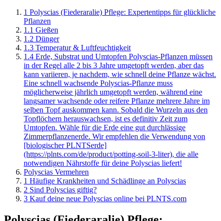
1
Polyscias (Fiederaralie) Pflege: Expertentipps für glückliche
Pflanzen
1.1
Gießen
1.2
Dünger
1.3
Temperatur & Luftfeuchtigkeit
1.4
Erde, Substrat und Umtopfen Polyscias-Pflanzen müssen
in der Regel alle 2 bis 3 Jahre umgetopft werden, aber das
kann variieren, je nachdem, wie schnell deine Pflanze wächst.
Eine schnell wachsende Polyscias-Pflanze muss
möglicherweise jährlich umgetopft werden, während eine
langsamer wachsende oder reifere Pflanze mehrere Jahre im
selben Topf auskommen kann. Sobald die Wurzeln aus den
Topflöchern herauswachsen, ist es definitiv Zeit zum
Umtopfen. Wähle für die Erde eine gut durchlässige
Zimmerpflanzenerde. Wir empfehlen die Verwendung von
[biologischer PLNTSerde]
(https://plnts.com/de/product/potting-soil-3-liter), die alle
notwendigen Nährstoffe für deine Polyscias liefert!
Polyscias Vermehren
1
Häufige Krankheiten und Schädlinge an Polyscias
2
Sind Polyscias giftig?
3
Kauf deine neue Polyscias online bei PLNTS.com
Polyscias (Fiederaralie) Pflege: