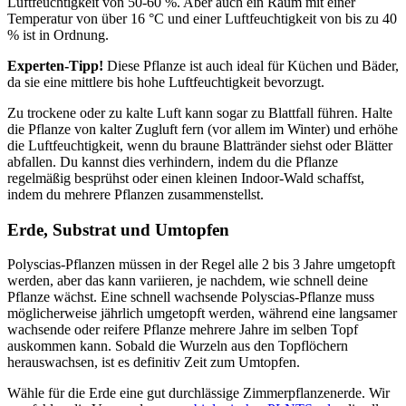
Luftfeuchtigkeit von 50-60 %. Aber auch ein Raum mit einer
Temperatur von über 16 °C und einer Luftfeuchtigkeit von bis zu 40
% ist in Ordnung.
Experten-Tipp!
Diese Pflanze ist auch ideal für Küchen und Bäder,
da sie eine mittlere bis hohe Luftfeuchtigkeit bevorzugt.
Zu trockene oder zu kalte Luft kann sogar zu Blattfall führen. Halte
die Pflanze von kalter Zugluft fern (vor allem im Winter) und erhöhe
die Luftfeuchtigkeit, wenn du braune Blattränder siehst oder Blätter
abfallen. Du kannst dies verhindern, indem du die Pflanze
regelmäßig besprühst oder einen kleinen Indoor-Wald schaffst,
indem du mehrere Pflanzen zusammenstellst.
Erde, Substrat und Umtopfen
Polyscias-Pflanzen müssen in der Regel alle 2 bis 3 Jahre umgetopft
werden, aber das kann variieren, je nachdem, wie schnell deine
Pflanze wächst. Eine schnell wachsende Polyscias-Pflanze muss
möglicherweise jährlich umgetopft werden, während eine langsamer
wachsende oder reifere Pflanze mehrere Jahre im selben Topf
auskommen kann. Sobald die Wurzeln aus den Topflöchern
herauswachsen, ist es definitiv Zeit zum Umtopfen.
Wähle für die Erde eine gut durchlässige Zimmerpflanzenerde. Wir