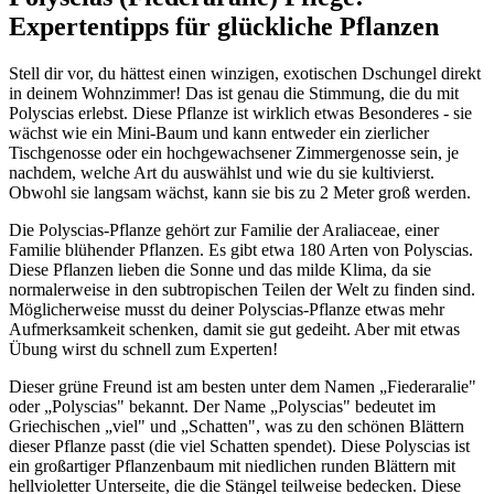
Expertentipps für glückliche Pflanzen
Stell dir vor, du hättest einen winzigen, exotischen Dschungel direkt
in deinem Wohnzimmer! Das ist genau die Stimmung, die du mit
Polyscias erlebst. Diese Pflanze ist wirklich etwas Besonderes - sie
wächst wie ein Mini-Baum und kann entweder ein zierlicher
Tischgenosse oder ein hochgewachsener Zimmergenosse sein, je
nachdem, welche Art du auswählst und wie du sie kultivierst.
Obwohl sie langsam wächst, kann sie bis zu 2 Meter groß werden.
Die Polyscias-Pflanze gehört zur Familie der Araliaceae, einer
Familie blühender Pflanzen. Es gibt etwa 180 Arten von Polyscias.
Diese Pflanzen lieben die Sonne und das milde Klima, da sie
normalerweise in den subtropischen Teilen der Welt zu finden sind.
Möglicherweise musst du deiner Polyscias-Pflanze etwas mehr
Aufmerksamkeit schenken, damit sie gut gedeiht. Aber mit etwas
Übung wirst du schnell zum Experten!
Dieser grüne Freund ist am besten unter dem Namen „Fiederaralie"
oder „Polyscias" bekannt. Der Name „Polyscias" bedeutet im
Griechischen „viel" und „Schatten", was zu den schönen Blättern
dieser Pflanze passt (die viel Schatten spendet). Diese Polyscias ist
ein großartiger Pflanzenbaum mit niedlichen runden Blättern mit
hellvioletter Unterseite, die die Stängel teilweise bedecken. Diese