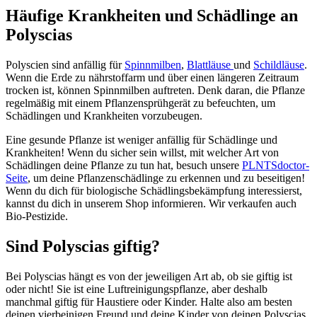
Häufige Krankheiten und Schädlinge an
Polyscias
Polyscien sind anfällig für
Spinnmilben
,
Blattläuse
und
Schildläuse
.
Wenn die Erde zu nährstoffarm und über einen längeren Zeitraum
trocken ist, können Spinnmilben auftreten. Denk daran, die Pflanze
regelmäßig mit einem Pflanzensprühgerät zu befeuchten, um
Schädlingen und Krankheiten vorzubeugen.
Eine gesunde Pflanze ist weniger anfällig für Schädlinge und
Krankheiten! Wenn du sicher sein willst, mit welcher Art von
Schädlingen deine Pflanze zu tun hat, besuch unsere
PLNTSdoctor-
Seite
, um deine Pflanzenschädlinge zu erkennen und zu beseitigen!
Wenn du dich für biologische Schädlingsbekämpfung interessierst,
kannst du dich in unserem Shop informieren. Wir verkaufen auch
Bio-Pestizide.
Sind Polyscias giftig?
Bei Polyscias hängt es von der jeweiligen Art ab, ob sie giftig ist
oder nicht! Sie ist eine Luftreinigungspflanze, aber deshalb
manchmal giftig für Haustiere oder Kinder. Halte also am besten
deinen vierbeinigen Freund und deine Kinder von deinen Polyscias