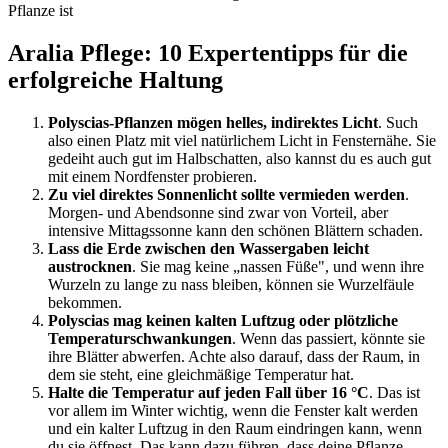
Pflanze ist
Aralia Pflege: 10 Expertentipps für die
erfolgreiche Haltung
Polyscias-Pflanzen mögen helles, indirektes Licht
. Such
also einen Platz mit viel natürlichem Licht in Fensternähe. Sie
gedeiht auch gut im Halbschatten, also kannst du es auch gut
mit einem Nordfenster probieren.
Zu viel direktes Sonnenlicht sollte vermieden werden
.
Morgen- und Abendsonne sind zwar von Vorteil, aber
intensive Mittagssonne kann den schönen Blättern schaden.
Lass die Erde zwischen den Wassergaben leicht
austrocknen
. Sie mag keine „nassen Füße", und wenn ihre
Wurzeln zu lange zu nass bleiben, können sie Wurzelfäule
bekommen.
Polyscias mag keinen kalten Luftzug oder plötzliche
Temperaturschwankungen
. Wenn das passiert, könnte sie
ihre Blätter abwerfen. Achte also darauf, dass der Raum, in
dem sie steht, eine gleichmäßige Temperatur hat.
Halte die Temperatur auf jeden Fall über 16 °C
. Das ist
vor allem im Winter wichtig, wenn die Fenster kalt werden
und ein kalter Luftzug in den Raum eindringen kann, wenn
du sie öffnest. Das kann dazu führen, dass deine Pflanze