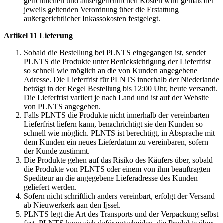
gerichtlichen und außergerichtlichen Kosten wird gemäß der
jeweils geltenden Verordnung über die Erstattung
außergerichtlicher Inkassokosten festgelegt.
Artikel 11 Lieferung
Sobald die Bestellung bei PLNTS eingegangen ist, sendet
PLNTS die Produkte unter Berücksichtigung der Lieferfrist
so schnell wie möglich an die von Kunden angegebene
Adresse. Die Lieferfrist für PLNTS innerhalb der Niederlande
beträgt in der Regel Bestellung bis 12:00 Uhr, heute versandt.
Die Lieferfrist variiert je nach Land und ist auf der Website
von PLNTS angegeben.
Falls PLNTS die Produkte nicht innerhalb der vereinbarten
Lieferfrist liefern kann, benachrichtigt sie den Kunden so
schnell wie möglich. PLNTS ist berechtigt, in Absprache mit
dem Kunden ein neues Lieferdatum zu vereinbaren, sofern
der Kunde zustimmt.
Die Produkte gehen auf das Risiko des Käufers über, sobald
die Produkte von PLNTS oder einem von ihm beauftragten
Spediteur an die angegebene Lieferadresse des Kunden
geliefert werden.
Sofern nicht schriftlich anders vereinbart, erfolgt der Versand
ab Nieuwerkerk aan den Ijssel.
PLNTS legt die Art des Transports und der Verpackung selbst
fest. PLNTS kann sich dafür entscheiden, die Produkte über