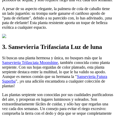
A pesar de su aspecto elegante, la palmera de cola de caballo tiene
un lado juguetón: su trompa suele ganarse el cariñoso apodo de
"pata de elefante", debido a su parecido con, lo has adivinado, ¡una
pata de elefante! Esta planta resistente aporta un toque de belleza
exótica a cualquier espacio.
3. Sansevieria Trifasciata Luz de luna
Si buscas una planta hermosa y única, no busques más que la
Sansevieria Trifasciata Moonshine
, también conocida como planta
serpiente. Con sus hojas erguidas de color plateado, esta planta
serpiente destaca entre la multitud, lo que le ha valido su apodo.
Aunque es menos común que su hermana la "
Sansevieria Futura
Superba
", ¡es una adición encantadora a cualquier colección de
plantas!
Las plantas serpiente son conocidas por sus cualidades purificadoras
del aire, y prosperan en lugares luminosos y soleados. Son
extraordinariamente fáciles de cuidar, y sólo hay que regarlas una
vez cada dos semanas. Un consejo para evitar el riego excesivo:
comprueba la tierra con el dedo y deja que se seque completamente