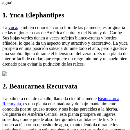
agua!
1. Yuca Elephantipes
La
yuca
, también conocida como lirio de las palmeras, es originaria
de las regiones secas de América Central y del Norte y del Caribe.
Sus hojas verdes tienen a veces reflejos blanco-crema y bordes
afilados, lo que le da un aspecto muy atractivo y decorativo. La yuca
prospera en una posición soleada durante todo el año, pero agradece
una sombra ligera durante el intenso sol del verano. Es una planta de
interior fácil de cuidar, que requiere un riego mínimo y un suelo bien
drenado para evitar la pudrición de las raíces.
2. Beaucarnea Recurvata
La palmera cola de caballo, llamada científicamente
Beaucarnea
Recurvata
, es una planta encantadora y de bajo mantenimiento,
conocida por su grueso tronco y sus hojas parecidas a la hierba.
Originaria de América Central, esta planta prospera en lugares
soleados, donde puede absorber grandes cantidades de luz. Su
tronco actúa como depósito de agua, manteniéndola durante los
periodos de sequía, y sólo requiere riego una vez cada dos semanas.