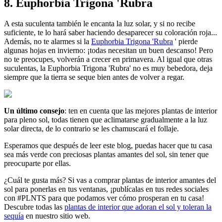
8. Euphorbia Trigona 'Rubra
A esta suculenta también le encanta la luz solar, y si no recibe
suficiente, te lo hará saber haciendo desaparecer su coloración roja...
Además, no te alarmes si la
Euphorbia Trigona 'Rubra
' pierde
algunas hojas en invierno: ¡todas necesitan un buen descanso! Pero
no te preocupes, volverán a crecer en primavera. Al igual que otras
suculentas, la Euphorbia Trigona 'Rubra' no es muy bebedora, deja
siempre que la tierra se seque bien antes de volver a regar.
Un último consejo
: ten en cuenta que las mejores plantas de interior
para pleno sol, todas tienen que aclimatarse gradualmente a la luz
solar directa, de lo contrario se les chamuscará el follaje.
Esperamos que después de leer este blog, puedas hacer que tu casa
sea más verde con preciosas plantas amantes del sol, sin tener que
preocuparte por ellas.
¿Cuál te gusta más? Si vas a comprar plantas de interior amantes del
sol para ponerlas en tus ventanas, ¡publícalas en tus redes sociales
con #PLNTS para que podamos ver cómo prosperan en tu casa!
Descubre todas las
plantas de interior que adoran el sol y toleran la
sequía
en nuestro sitio web.