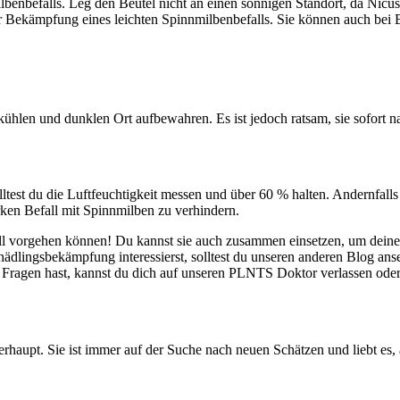
lbenbefalls. Leg den Beutel nicht an einen sonnigen Standort, da Nic
 Bekämpfung eines leichten Spinnmilbenbefalls. Sie können auch bei B
ühlen und dunklen Ort aufbewahren. Es ist jedoch ratsam, sie sofort 
test du die Luftfeuchtigkeit messen und über 60 % halten. Andernfalls w
ken Befall mit Spinnmilben zu verhindern.
l vorgehen können! Du kannst sie auch zusammen einsetzen, um deine P
ädlingsbekämpfung interessierst, solltest du unseren anderen Blog an
 Fragen hast, kannst du dich auf unseren PLNTS Doktor verlassen oder
rhaupt. Sie ist immer auf der Suche nach neuen Schätzen und liebt es, a