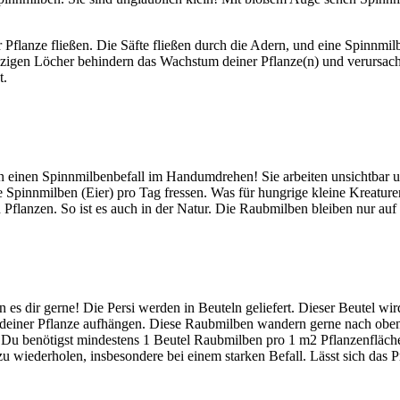
Pflanze fließen. Die Säfte fließen durch die Adern, und eine Spinnmilb
zigen Löcher behindern das Wachstum deiner Pflanze(n) und verursachen
t.
 einen Spinnmilbenbefall im Handumdrehen! Sie arbeiten unsichtbar u
pinnmilben (Eier) pro Tag fressen. Was für hungrige kleine Kreaturen
Pflanzen. So ist es auch in der Natur. Die Raubmilben bleiben nur auf
n es dir gerne! Die Persi werden in Beuteln geliefert. Dieser Beutel wird
in deiner Pflanze aufhängen. Diese Raubmilben wandern gerne nach oben
gs. Du benötigst mindestens 1 Beutel Raubmilben pro 1 m2 Pflanzenfläc
iederholen, insbesondere bei einem starken Befall. Lässt sich das Pr