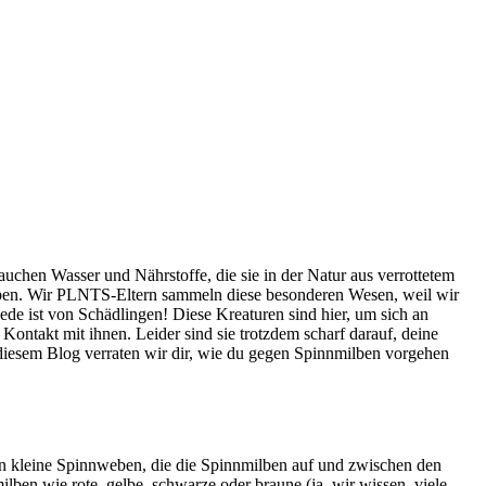
uchen Wasser und Nährstoffe, die sie in der Natur aus verrottetem
r leben. Wir PLNTS-Eltern sammeln diese besonderen Wesen, weil wir
Rede ist von Schädlingen! Diese Kreaturen sind hier, um sich an
 Kontakt mit ihnen. Leider sind sie trotzdem scharf darauf, deine
in diesem Blog verraten wir dir, wie du gegen Spinnmilben vorgehen
man kleine Spinnweben, die die Spinnmilben auf und zwischen den
ben wie rote, gelbe, schwarze oder braune (ja, wir wissen, viele