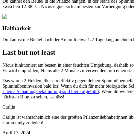
Du kannst den Beutel in die Pflanze hängen, in der Nähe des Spinnmi
zwischen 12-38 °C. Nicus eignet sich am besten zur Vorbeugung oder
Haltbarkeit
Du kannst die Beutel nach der Ankunft etwa 1-2 Tage lang an einem k
Last but not least
Nicus funktioniert am besten in einer feuchten Umgebung, deshalb soll
Es wird empfohlen, Nicus alle 2 Monate zu verwenden, um einen star
Das waren 2 Helden, die sehr effektiv gegen deinen Spinnmilbenbefal
Spinnmilbeninvasion bald los! Wenn du dich für mehr biologische Sch
Thema Schädlingsbekämpfung sind hier aufgeführt
. Wenn du weitere
nächsten Blog zu sehen, tschüss!
Carlijn
Carlijn ist wahrscheinlich eine der größten Pflanzenliebhaberinnen übe
Community zu teilen!
April 17, 2024