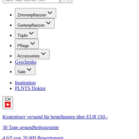
Zimmerpflanzen
Gartenpflanzen
Töpfe
Pflege
Accessories
Geschenke
Sale
Inspiration
PLNTS Doktor
CH
Kostenloser versand
für bestellungen über
EUR 150.-
30 Tage
gesundheitsgarantie
4.6/5
von
20,000 Bewertungen