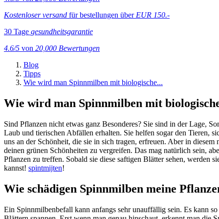
Kostenloser versand
für bestellungen über
EUR 150.-
30 Tage
gesundheitsgarantie
4.6/5
von
20,000 Bewertungen
Blog
Tipps
Wie wird man Spinnmilben mit biologische...
Wie wird man Spinnmilben mit biologisch
Sind Pflanzen nicht etwas ganz Besonderes? Sie sind in der Lage, Son
Laub und tierischen Abfällen erhalten. Sie helfen sogar den Tieren, 
uns an der Schönheit, die sie in sich tragen, erfreuen. Aber in diese
deinen grünen Schönheiten zu vergreifen. Das mag natürlich sein, aber 
Pflanzen zu treffen. Sobald sie diese saftigen Blätter sehen, werden 
kannst!
spintmijten
!
Wie schädigen Spinnmilben meine Pflanze
Ein Spinnmilbenbefall kann anfangs sehr unauffällig sein. Es kann s
Blättern spannen. Erst wenn man genau hinschaut, erkennt man die Sp