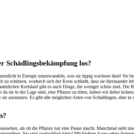
er Schädlingsbekämpfung los?
nenlicht in Energie umzuwandeln, was sie üppig wachsen lässt! Sie bra
sich zu schützen, wodurch sich der Kreis schließt, dass sie füreinande
m natürlichen Kreislauf gibt es auch Dinge, die weniger schön sind. Die 
da sie in der Lage sind, eine Pflanze zu töten, haben wir lieber keinen
sie sie ausnutzen. Es gibt alle möglichen Arten von Schädlingen, aber 
n?
o aussehen, als ob die Pflanze nur eine Pause macht. Manchmal sieht 
innmilben. Sie sind unglaublich klein! Mit bloßem Auge sehen Spinnmil