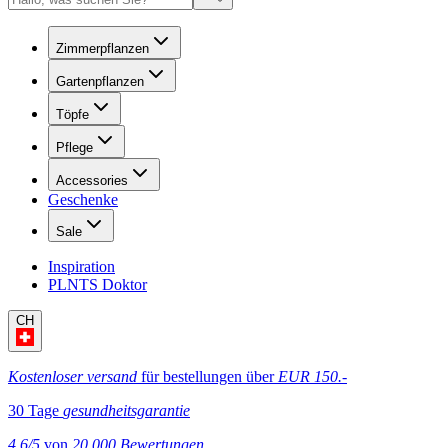
Zimmerpflanzen
Gartenpflanzen
Töpfe
Pflege
Accessories
Geschenke
Sale
Inspiration
PLNTS Doktor
CH
Kostenloser versand
für bestellungen über
EUR 150.-
30 Tage
gesundheitsgarantie
4.6/5
von
20,000 Bewertungen