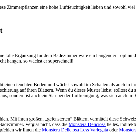
ese Zimmerpflanzen eine hohe Luftfeuchtigkeit lieben und sowohl viel 
t
 Eine tolle Ergänzung für dein Badezimmer wäre ein hängender Topf an
cht hängen, so wächst er superschnell!
iebt einen feuchten Boden und wächst sowohl im Schatten als auch in in
ierung auf ihren Blättern. Wenn du dieses Muster liebst, solltest du si
 aus, sondern ist auch ein Star bei der Luftreinigung, was sich auch i
en. Mit ihren großen, „gefensterten“ Blättern vermittelt diese Schwei
 Badezimmer. Vergiss nicht, dass die
Monstera Deliciosa
helles, indirek
pfehlen wir Ihnen die
Monstera Deliciosa Less Variegata
oder
Monstera