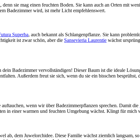
 denn sie mag einen feuchten Boden. Sie kann auch an Orten mit wenig
nem Badezimmer wird, ist mehr Licht empfehlenswert.
Futura Superba
, auch bekannt als Schlangenpflanze. Sie kann probleml
chtigkeit ist zwar schön, aber die
Sansevieria Laurentie
wächst ursprüngl
 dein Badezimmer vervollständigen! Dieser Baum ist die ideale Lösun
entfalten. Außerdem freut sie sich, wenn du sie ein bisschen besprühst,
 die auftauchen, wenn wir über Badezimmerpflanzen sprechen. Damit die
besten in einer warmen und feuchten Umgebung wächst. Klingt für mich
el ab, dem Juwelorchidee. Diese Familie wächst ziemlich langsam, so 