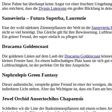
Diese Palme hat überhaupt keine Angst vor einer feuchten Umgebung,
also möchtest, dass die
Dypsis Lutescens
ein großer Blickfang in dei
Sansevieria – Futura Superba, Laurentie
Eine der wohl stärksten Zimmerpflanzen der Welt ist die
Sansevieria 
nicht so viel benötigt. Das Gleiche gilt für ihre Bewässerung. Luftfeu
Ein grüner Freund, der super einfach zu pflegen ist!
Dracaena Goldencoast
Die goldenen Linien auf dem Laub der
Dracaena Goldencoast
können
kleines Fenster hast. An einem halbschattigen Platz kann sie sich gut 
Luftfeuchtigkeit, ist der perfekte Ort für ihre Ansprüche.
Nephrolepis Green Fantasy
Dieser authentische, verspielte grüne Freund ist einer der wenigen,
indirektem Licht stehen. Aber das Wichtigste ist, dass ein Farn am 
Jewel Orchid Anoectochilus Chapaensis
Schließen wir die Liste der Badezimmerpflanzen mit einem echten Juw