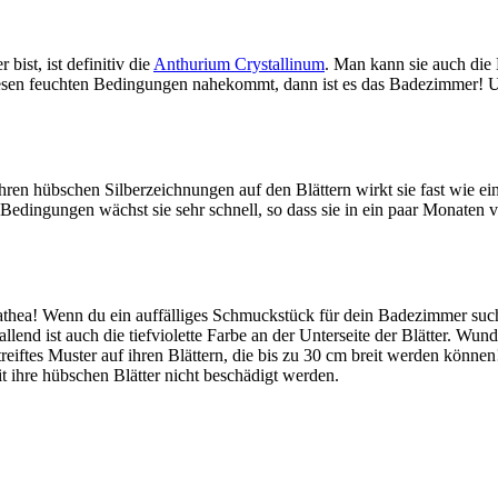
ist, ist definitiv die
Anthurium Crystallinum
. Man kann sie auch die 
iesen feuchten Bedingungen nahekommt, dann ist es das Badezimmer! Um
ihren hübschen Silberzeichnungen auf den Blättern wirkt sie fast wie 
en Bedingungen wächst sie sehr schnell, so dass sie in ein paar Monate
thea! Wenn du ein auffälliges Schmuckstück für dein Badezimmer suchst
allend ist auch die tiefviolette Farbe an der Unterseite der Blätter. W
streiftes Muster auf ihren Blättern, die bis zu 30 cm breit werden könn
t ihre hübschen Blätter nicht beschädigt werden.