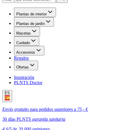
Plantas de interior
Plantas de jardín
Macetas
Cuidado
Accesorios
Regalos
Ofertas
Inspiración
PLNTS Doctor
ES
Envío gratuito
para pedidos superiores a
75,- €
30 días PLNTS
garantía sanitaria
4.6/5
de
20,000 opiniones