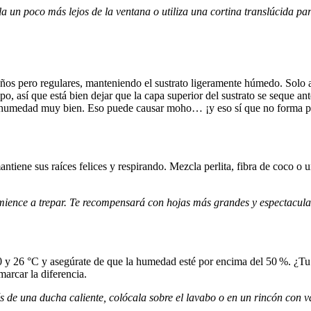
un poco más lejos de la ventana o utiliza una cortina translúcida para
eños pero regulares, manteniendo el sustrato ligeramente húmedo. Solo
o, así que está bien dejar que la capa superior del sustrato se seque an
la humedad muy bien. Eso puede causar moho… ¡y eso sí que no forma pa
antiene sus raíces felices y respirando. Mezcla perlita, fibra de coco o
nce a trepar. Te recompensará con hojas más grandes y espectaculares
20 y 26 °C y asegúrate de que la humedad esté por encima del 50 %. ¿Tu
marcar la diferencia.
e una ducha caliente, colócala sobre el lavabo o en un rincón con vap