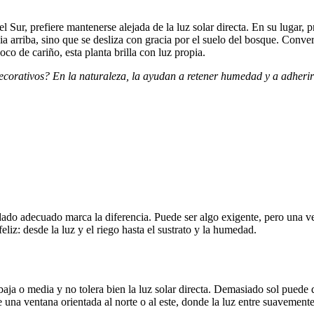
l Sur, prefiere mantenerse alejada de la luz solar directa. En su lugar, 
a arriba, sino que se desliza con gracia por el suelo del bosque. Conver
co de cariño, esta planta brilla con luz propia.
ecorativos? En la naturaleza, la ayudan a retener humedad y a adherirs
do adecuado marca la diferencia. Puede ser algo exigente, pero una vez
iz: desde la luz y el riego hasta el sustrato y la humedad.
 baja o media y no tolera bien la luz solar directa. Demasiado sol puede
e una ventana orientada al norte o al este, donde la luz entre suavemente f