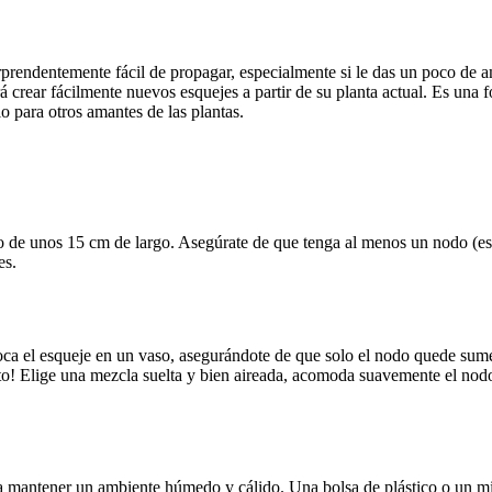
rendentemente fácil de propagar, especialmente si le das un poco de am
 crear fácilmente nuevos esquejes a partir de su planta actual. Es una
o para otros amantes de las plantas.
no de unos 15 cm de largo. Asegúrate de que tenga al menos un nodo (ese
es.
oloca el esqueje en un vaso, asegurándote de que solo el nodo quede su
cto! Elige una mezcla suelta y bien aireada, acomoda suavemente el nod
cura mantener un ambiente húmedo y cálido. Una bolsa de plástico o un m