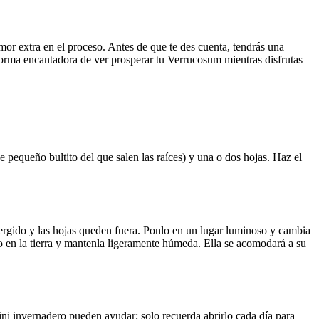
or extra en el proceso. Antes de que te des cuenta, tendrás una
 forma encantadora de ver prosperar tu Verrucosum mientras disfrutas
 pequeño bultito del que salen las raíces) y una o dos hojas. Haz el
mergido y las hojas queden fuera. Ponlo en un lugar luminoso y cambia
o en la tierra y mantenla ligeramente húmeda. Ella se acomodará a su
ini invernadero pueden ayudar; solo recuerda abrirlo cada día para