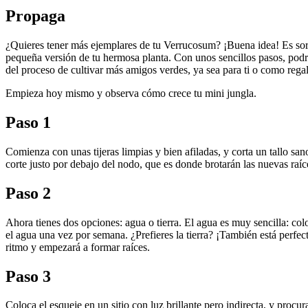
Propaga
¿Quieres tener más ejemplares de tu Verrucosum? ¡Buena idea! Es sorp
pequeña versión de tu hermosa planta. Con unos sencillos pasos, podrá
del proceso de cultivar más amigos verdes, ya sea para ti o como regal
Empieza hoy mismo y observa cómo crece tu mini jungla.
Paso 1
Comienza con unas tijeras limpias y bien afiladas, y corta un tallo sa
corte justo por debajo del nodo, que es donde brotarán las nuevas raíc
Paso 2
Ahora tienes dos opciones: agua o tierra. El agua es muy sencilla: c
el agua una vez por semana. ¿Prefieres la tierra? ¡También está perfe
ritmo y empezará a formar raíces.
Paso 3
Coloca el esqueje en un sitio con luz brillante pero indirecta, y pro