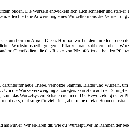
urzeln bilden. Die Wurzeln entwickeln sich auch schneller und stärker
eln, erleichtert die Anwendung eines Wurzelhormons die Vermehrung „
achstumshormon Auxin. Dieses Hormon wird in den unreifen Teilen der
lichen Wachstumsbedingungen in Pflanzen nachzubilden und das Wurze
ndere Chemikalien, die das Risiko von Pilzinfektionen bei den Pflanze
darunter für neue Triebe, verholzte Stämme, Blätter und Wurzeln, um 
mst. Um die Wurzelverzweigung anzuregen, kannst du auf den Stumpf ei
bst, kann das Wurzelsystem Schaden nehmen. Die Bewurzelung neuer Pfla
 nicht nass, und sorge für viel Licht, aber ohne direkte Sonneneinstrah
nd als Pulver. Wir erklären dir, wie du Wurzelpulver im Rahmen der be