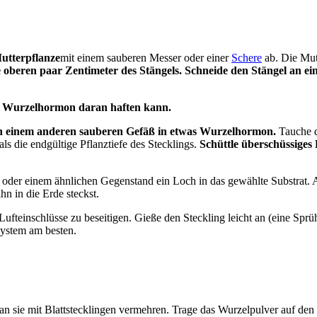
utterpflanze
mit einem sauberen Messer oder einer
Schere
ab. Die Mut
e oberen paar Zentimeter des Stängels.
Schneide den Stängel an e
as Wurzelhormon daran haften kann.
s in einem anderen sauberen Gefäß in etwas Wurzelhormon.
Tauche d
r als die endgültige Pflanztiefe des Stecklings.
Schüttle überschüssiges
t oder einem ähnlichen Gegenstand ein Loch in das gewählte Substrat. A
n in die Erde steckst.
Lufteinschlüsse zu beseitigen. Gieße den Steckling leicht an (eine Spr
lsystem am besten.
 sie mit Blattstecklingen vermehren. Trage das Wurzelpulver auf den Be