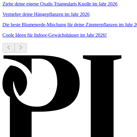
Ziehe deine eigene Oxalis Triangularis Knolle im Jahr 2026
Vermehre deine Hängepflanzen im Jahr 2026
Die beste Blumenerde-Mischung für deine Zimmerpflanzen im Jahr 
Coole Ideen für Indoor-Gewächshäuser im Jahr 2026!