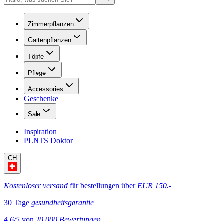
Zimmerpflanzen
Gartenpflanzen
Töpfe
Pflege
Accessories
Geschenke
Sale
Inspiration
PLNTS Doktor
CH
Kostenloser versand
für bestellungen über
EUR 150.-
30 Tage
gesundheitsgarantie
4.6/5
von
20,000 Bewertungen