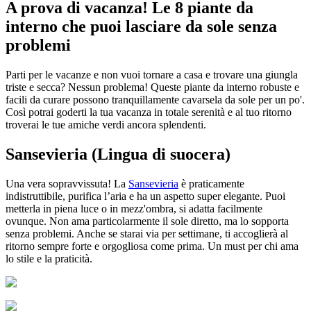
A prova di vacanza! Le 8 piante da
interno che puoi lasciare da sole senza
problemi
Parti per le vacanze e non vuoi tornare a casa e trovare una giungla
triste e secca? Nessun problema! Queste piante da interno robuste e
facili da curare possono tranquillamente cavarsela da sole per un po'.
Così potrai goderti la tua vacanza in totale serenità e al tuo ritorno
troverai le tue amiche verdi ancora splendenti.
Sansevieria (Lingua di suocera)
Una vera sopravvissuta! La
Sansevieria
è praticamente
indistruttibile, purifica l’aria e ha un aspetto super elegante. Puoi
metterla in piena luce o in mezz'ombra, si adatta facilmente
ovunque. Non ama particolarmente il sole diretto, ma lo sopporta
senza problemi. Anche se starai via per settimane, ti accoglierà al
ritorno sempre forte e orgogliosa come prima. Un must per chi ama
lo stile e la praticità.