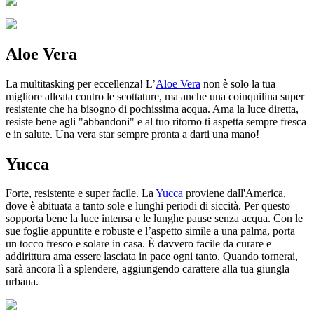
Aloe Vera
La multitasking per eccellenza! L’
Aloe Vera
non è solo la tua
migliore alleata contro le scottature, ma anche una coinquilina super
resistente che ha bisogno di pochissima acqua. Ama la luce diretta,
resiste bene agli "abbandoni" e al tuo ritorno ti aspetta sempre fresca
e in salute. Una vera star sempre pronta a darti una mano!
Yucca
Forte, resistente e super facile. La
Yucca
proviene dall'America,
dove è abituata a tanto sole e lunghi periodi di siccità. Per questo
sopporta bene la luce intensa e le lunghe pause senza acqua. Con le
sue foglie appuntite e robuste e l’aspetto simile a una palma, porta
un tocco fresco e solare in casa. È davvero facile da curare e
addirittura ama essere lasciata in pace ogni tanto. Quando tornerai,
sarà ancora lì a splendere, aggiungendo carattere alla tua giungla
urbana.