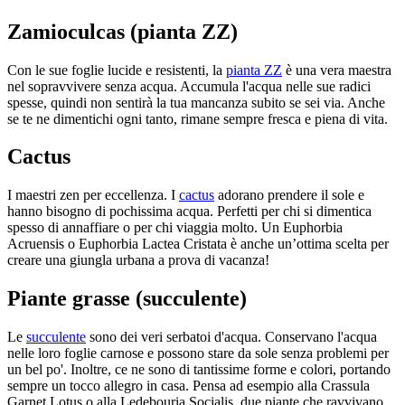
Zamioculcas (pianta ZZ)
Con le sue foglie lucide e resistenti, la
pianta ZZ
è una vera maestra
nel sopravvivere senza acqua. Accumula l'acqua nelle sue radici
spesse, quindi non sentirà la tua mancanza subito se sei via. Anche
se te ne dimentichi ogni tanto, rimane sempre fresca e piena di vita.
Cactus
I maestri zen per eccellenza. I
cactus
adorano prendere il sole e
hanno bisogno di pochissima acqua. Perfetti per chi si dimentica
spesso di annaffiare o per chi viaggia molto. Un Euphorbia
Acruensis o Euphorbia Lactea Cristata è anche un’ottima scelta per
creare una giungla urbana a prova di vacanza!
Piante grasse (succulente)
Le
succulente
sono dei veri serbatoi d'acqua. Conservano l'acqua
nelle loro foglie carnose e possono stare da sole senza problemi per
un bel po'. Inoltre, ce ne sono di tantissime forme e colori, portando
sempre un tocco allegro in casa. Pensa ad esempio alla Crassula
Garnet Lotus o alla Ledebouria Socialis, due piante che ravvivano