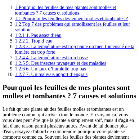
1
Pourquoi les feuilles de mes plantes sont molles et
tombantes ? 7 causes et solutions
1.1
Pourquoi les feuilles deviennent molles et tombantes ?
1.2
Top 7 des problèmes qui ramollissent les feuilles et leur
solution
1.2.1
1. Pas assez d’eau
1.2.2
2. Trop d’eau
1.2.3
3. La température est trop haute ou bien l’intensité de la
lumière est trop forte
1.2.4
4. La température est trop basse
1.2.5
5. Des insectes ravageurs et des maladies
1.2.6
6. Un taux d’humidité trop bas
1.2.7
7. Un mauvais apport d’engrais
Pourquoi les feuilles de mes plantes sont
molles et tombantes ? 7 causes et solutions
Le fait qu'une plante ait des feuilles molles et tombantes est un
problème courant qui arrive à tout le monde. En voyant ça, vous
vous dites peut-être que la plante a simplement soif, mais il s'agit en
fait d'une raison parmi plusieurs autres. Avant de lui donner plus
d'eau, essayez d'abord de comprendre pourquoi votre plante se
comporte comme ça. Souvent, les feuilles des plantes deviennent