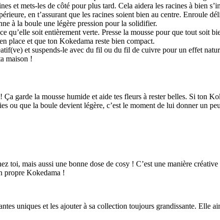
cines et mets-les de côté pour plus tard. Cela aidera les racines à bien s’
érieure, en t’assurant que les racines soient bien au centre. Enroule déli
e à la boule une légère pression pour la solidifier.
ce qu’elle soit entièrement verte. Presse la mousse pour que tout soit b
e en place et que ton Kokedama reste bien compact.
f(ve) et suspends-le avec du fil ou du fil de cuivre pour un effet natur
ta maison !
 Ça garde la mousse humide et aide tes fleurs à rester belles. Si ton 
tries ou que la boule devient légère, c’est le moment de lui donner un pe
z toi, mais aussi une bonne dose de cosy ! C’est une manière créative et
ton propre Kokedama !
tes uniques et les ajouter à sa collection toujours grandissante. Elle ai