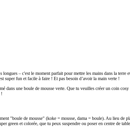
plus longues – c'est le moment parfait pour mettre les mains dans la terre
super fun et facile à faire ! Et pas besoin d’avoir la main verte !
é dans une boule de mousse verte. Que tu veuilles créer un coin cosy ou 
 !
ement "boule de mousse" (koke = mousse, dama = boule). Au lieu de plant
er green et colorée, que tu peux suspendre ou poser en centre de table 