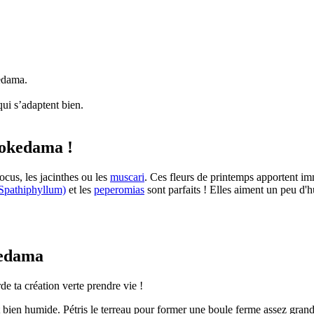
edama.
qui s’adaptent bien.
Kokedama !
cus, les jacinthes ou les
muscari
. Ces fleurs de printemps apportent im
(Spathiphyllum)
et les
peperomias
sont parfaits ! Elles aiment un peu d'
kedama
e ta création verte prendre vie !
 bien humide. Pétris le terreau pour former une boule ferme assez grande