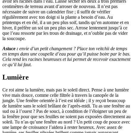
avoir les racines dans l’eau. Laisse sécher les deux à trois premiers
centimètres de terreau avant d’arroser de nouveau. Il n’est pas
nécessaire de suivre un calendrier fixe ; il suffit de vérifier
régulièrement avec ton doigt si la plante a besoin d’eau. Au
printemps et en été, il a un peu plus soif, tandis qu’en automne et en
hiver, il préfère un sol un peu plus sec. Arrose lentement jusqu’à ce
que l’eau ressorte par les trous de drainage, et n’oublie pas de vider
la soucoupe.
Astuce :
envie d’un petit changement ? Place ton veitchii de temps
en temps dans une coupelle d’eau pour qu’il puisse boire par le bas.
Cela rend les racines heureuses et lui permet de recevoir exactement
ce qu’il lui faut.
Lumière
Ce roi aime la lumière, mais pas le soleil direct. Pense à une lumière
vive mais douce, comme celle filtrée à travers la canopée de la
jungle. Une fenêtre orientée à l’est est idéale ; il y reçoit beaucoup
de lumière sans le soleil brûlant de l’après-midi. Tu as une fenêtre au
sud ou à l’ouest ? Pas de souci, à condition de l’éloigner un peu de
la fenêtre pour que ses feuilles ne soient pas exposées directement au
soleil. Tu n’as qu’une fenêtre au nord ? Un petit coup de pouce avec
une lampe de croissance l’aidera à rester heureux. Avec assez de
lumière, ses feuilles plissées brillent comme jamais auparavant.