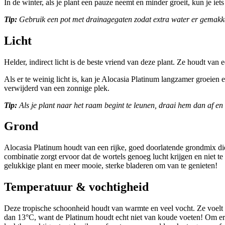
In de winter, als je plant een pauze neemt en minder groeit, kun je iet
Tip:
Gebruik een pot met drainagegaten zodat extra water er gemakkelij
Licht
Helder, indirect licht is de beste vriend van deze plant. Ze houdt van e
Als er te weinig licht is, kan je Alocasia Platinum langzamer groeien 
verwijderd van een zonnige plek.
Tip:
Als je plant naar het raam begint te leunen, draai hem dan af en to
Grond
Alocasia Platinum houdt van een rijke, goed doorlatende grondmix die l
combinatie zorgt ervoor dat de wortels genoeg lucht krijgen en niet t
gelukkige plant en meer mooie, sterke bladeren om van te genieten!
Temperatuur & vochtigheid
Deze tropische schoonheid houdt van warmte en veel vocht. Ze voelt z
dan 13°C, want de Platinum houdt echt niet van koude voeten! Om ervo