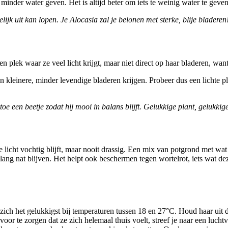
s minder water geven. Het is altijd beter om iets te weinig water te geven
k uit kan lopen. Je Alocasia zal je belonen met sterke, blije bladeren
en plek waar ze veel licht krijgt, maar niet direct op haar bladeren, wan
en kleinere, minder levendige bladeren krijgen. Probeer dus een lichte p
e een beetje zodat hij mooi in balans blijft. Gelukkige plant, gelukkige 
icht vochtig blijft, maar nooit drassig. Een mix van potgrond met wat p
e lang nat blijven. Het helpt ook beschermen tegen wortelrot, iets wat 
ich het gelukkigst bij temperaturen tussen 18 en 27°C. Houd haar uit d
or te zorgen dat ze zich helemaal thuis voelt, streef je naar een luch