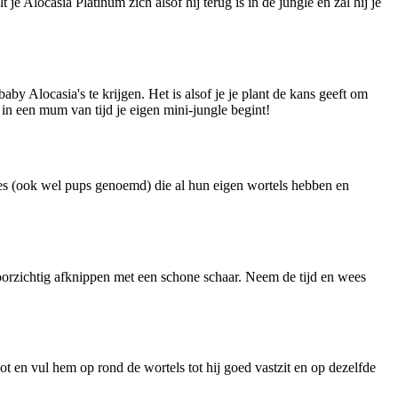
e Alocasia Platinum zich alsof hij terug is in de jungle en zal hij je
y Alocasia's te krijgen. Het is alsof je je plant de kans geeft om
en in een mum van tijd je eigen mini-jungle begint!
pjes (ook wel pups genoemd) die al hun eigen wortels hebben en
oorzichtig afknippen met een schone schaar. Neem de tijd en wees
pot en vul hem op rond de wortels tot hij goed vastzit en op dezelfde