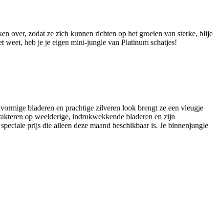
en over, zodat ze zich kunnen richten op het groeien van sterke, blije
t weet, heb je je eigen mini-jungle van Platinum schatjes!
jlvormige bladeren en prachtige zilveren look brengt ze een vleugje
 trakteren op weelderige, indrukwekkende bladeren en zijn
eciale prijs die alleen deze maand beschikbaar is. Je binnenjungle