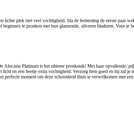
en lichte plek met veel vochtigheid. Sla de bemesting de eerste paar wek
el beginnen te pronken met hun glanzende, zilveren bladeren. Voor je he
 De Alocasia Platinum is het ultieme pronkstuk! Met haar opvallende, pi
ct licht en een beetje extra vochtigheid. Verzorg hem goed en hij zal je
het perfecte moment om deze schoonheid thuis te verwelkomen met een sp