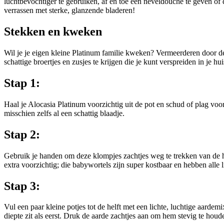
luchtbevochtiger te gebruiken, af en toe een neveldouche te geven of de
verrassen met sterke, glanzende bladeren!
Stekken en kweken
Wil je je eigen kleine Platinum familie kweken? Vermeerderen door de 
schattige broertjes en zusjes te krijgen die je kunt verspreiden in je h
Stap 1:
Haal je Alocasia Platinum voorzichtig uit de pot en schud of plag vo
misschien zelfs al een schattig blaadje.
Stap 2:
Gebruik je handen om deze klompjes zachtjes weg te trekken van de ho
extra voorzichtig; die babywortels zijn super kostbaar en hebben alle 
Stap 3:
Vul een paar kleine potjes tot de helft met een lichte, luchtige aardem
diepte zit als eerst. Druk de aarde zachtjes aan om hem stevig te houd