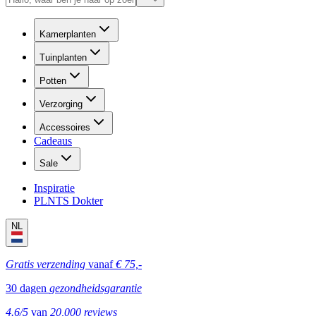
Kamerplanten
Tuinplanten
Potten
Verzorging
Accessoires
Cadeaus
Sale
Inspiratie
PLNTS Dokter
NL
Gratis verzending
vanaf
€ 75,-
30 dagen
gezondheidsgarantie
4.6/5
van
20,000 reviews