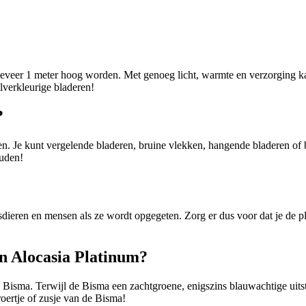
eveer 1 meter hoog worden. Met genoeg licht, warmte en verzorging kan
lverkleurige bladeren!
?
n. Je kunt vergelende bladeren, bruine vlekken, hangende bladeren of b
ouden!
uisdieren en mensen als ze wordt opgegeten. Zorg er dus voor dat je de 
en Alocasia Platinum?
 Bisma. Terwijl de Bisma een zachtgroene, enigszins blauwachtige uitstr
broertje of zusje van de Bisma!