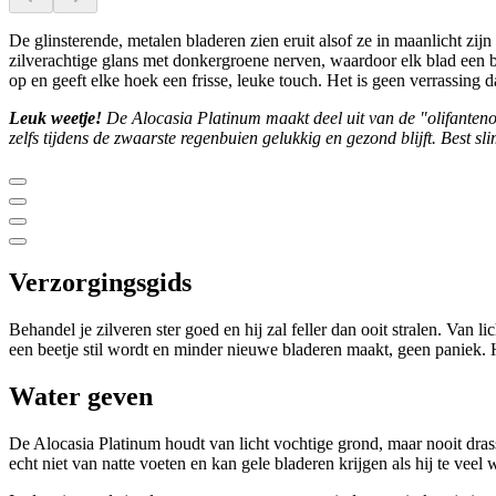
De glinsterende, metalen bladeren zien eruit alsof ze in maanlicht zij
zilverachtige glans met donkergroene nerven, waardoor elk blad een bee
op en geeft elke hoek een frisse, leuke touch. Het is geen verrassing
Leuk weetje!
De Alocasia Platinum maakt deel uit van de "olifantenoo
zelfs tijdens de zwaarste regenbuien gelukkig en gezond blijft. Best s
Verzorgingsgids
Behandel je zilveren ster goed en hij zal feller dan ooit stralen. Van l
een beetje stil wordt en minder nieuwe bladeren maakt, geen paniek. H
Water geven
De Alocasia Platinum houdt van licht vochtige grond, maar nooit drass
echt niet van natte voeten en kan gele bladeren krijgen als hij te veel w