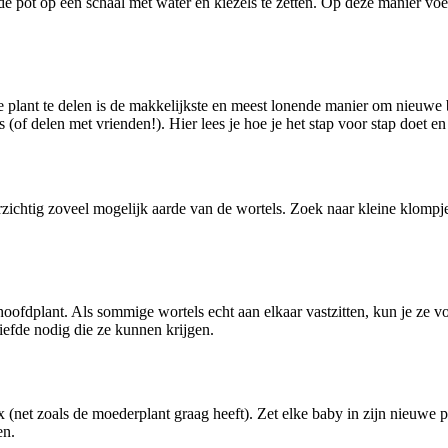
 pot op een schaal met water en kiezels te zetten. Op deze manier voelt j
plant te delen is de makkelijkste en meest lonende manier om nieuwe bab
uis (of delen met vrienden!). Hier lees je hoe je het stap voor stap doet 
orzichtig zoveel mogelijk aarde van de wortels. Zoek naar kleine klom
ofdplant. Als sommige wortels echt aan elkaar vastzitten, kun je ze v
liefde nodig die ze kunnen krijgen.
ix (net zoals de moederplant graag heeft). Zet elke baby in zijn nieuwe 
en.