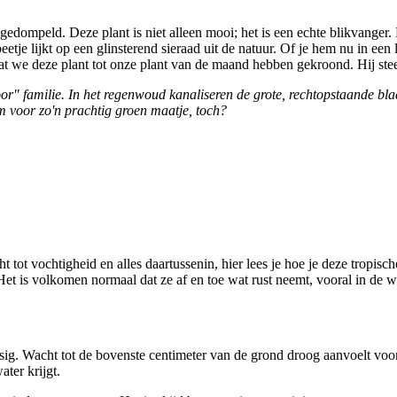
n gedompeld. Deze plant is niet alleen mooi; het is een echte blikvange
tje lijkt op een glinsterend sieraad uit de natuur. Of je hem nu in een 
 dat we deze plant tot onze plant van de maand hebben gekroond. Hij ste
r" familie. In het regenwoud kanaliseren de grote, rechtopstaande bla
lim voor zo'n prachtig groen maatje, toch?
icht tot vochtigheid en alles daartussenin, hier lees je hoe je deze tropis
et is volkomen normaal dat ze af en toe wat rust neemt, vooral in de w
ig. Wacht tot de bovenste centimeter van de grond droog aanvoelt voord
ater krijgt.