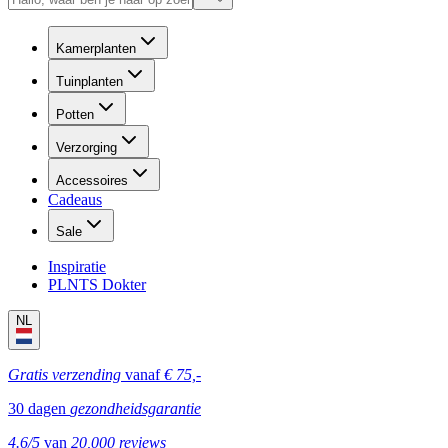
Kamerplanten
Tuinplanten
Potten
Verzorging
Accessoires
Cadeaus
Sale
Inspiratie
PLNTS Dokter
NL
Gratis verzending
vanaf
€ 75,-
30 dagen
gezondheidsgarantie
4.6/5
van
20,000 reviews