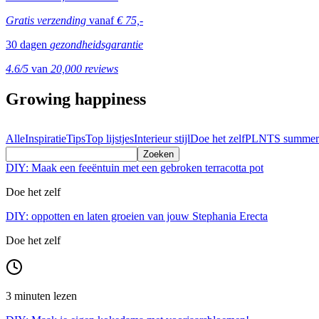
Gratis verzending
vanaf
€ 75,-
30 dagen
gezondheidsgarantie
4.6/5
van
20,000 reviews
Growing happiness
Alle
Inspiratie
Tips
Top lijstjes
Interieur stijl
Doe het zelf
PLNTS summer
Zoeken
DIY: Maak een feeëntuin met een gebroken terracotta pot
Doe het zelf
DIY: oppotten en laten groeien van jouw Stephania Erecta
Doe het zelf
3 minuten lezen