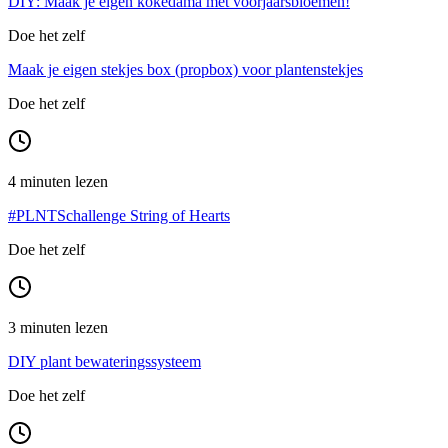
DIY: Maak je eigen kokedama met voorjaarsbloemen!
Doe het zelf
Maak je eigen stekjes box (propbox) voor plantenstekjes
Doe het zelf
4 minuten lezen
#PLNTSchallenge String of Hearts
Doe het zelf
3 minuten lezen
DIY plant bewateringssysteem
Doe het zelf